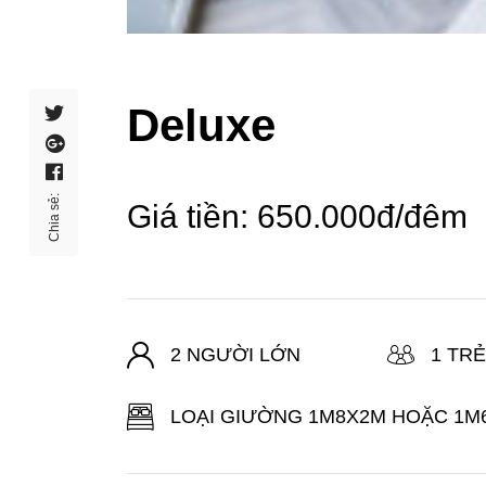
Deluxe
Chia sẻ:
Giá tiền: 650.000đ/đêm
2 NGƯỜI LỚN
1 TR