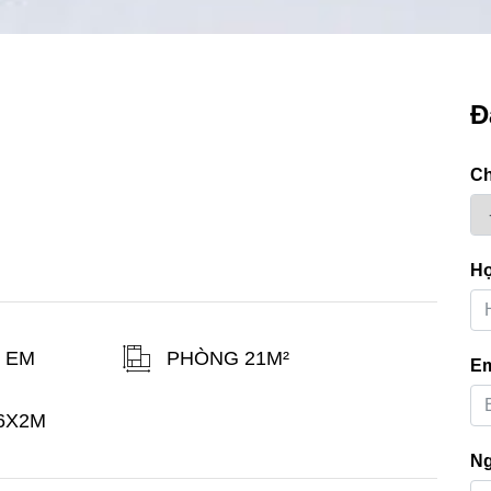
Đ
C
H
Ẻ EM
PHÒNG 21M²
Em
Ng