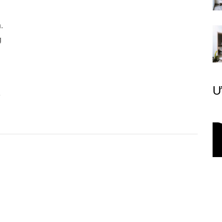
.
g
Ư
ệ