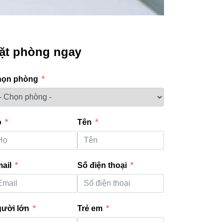
ặt phòng ngay
họn phòng
ọ
Tên
ail
Số điện thoại
ười lớn
Trẻ em