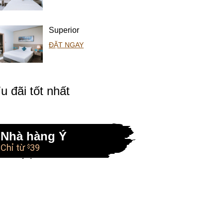
Superior
ĐẶT NGAY
u đãi tốt nhất
Nhà hàng Ý
Chỉ từ
39
$