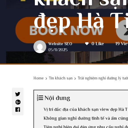
đẹp Hà T
0 Like
19 Vi
Website SEO
05/11/2025
Home
Tin khách sạn
Trải nghiệm nghỉ dưỡng lý tư
Nội dung
Vị trí đắc địa của khách sạn view đẹp Hà T
Không gian nghỉ dưỡng tinh tế và ấm cún
Tiện nghi hiện đại đáp ứng nhu cầu nghỉ 