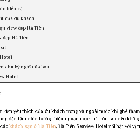
iên biển cả
ầu của du khách
ạn view đẹp Hà Tiên
w đẹp Hà Tiên
oạt
 Hotel
ên cho kỳ nghỉ của bạn
ew Hotel
t
ểm đến yêu thích của du khách trong và ngoài nước khi ghé thă
mang đến tầm nhìn hướng biển ngoạn mục mà còn tạo nên không 
ố các
khách sạn ở Hà Tiên
, Hà Tiên Seaview Hotel nổi bật với vị t