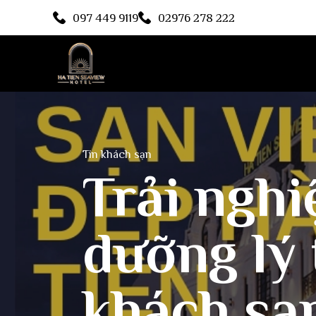
097 449 9119
02976 278 222
Tin khách sạn
Trải ngh
dưỡng lý 
khách sạ