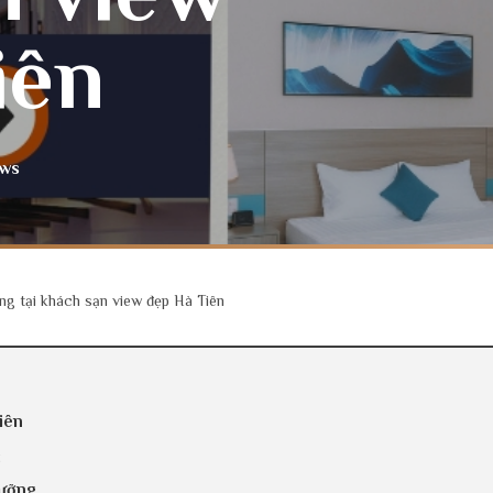
iên
ews
ởng tại khách sạn view đẹp Hà Tiên
iên
g
dưỡng