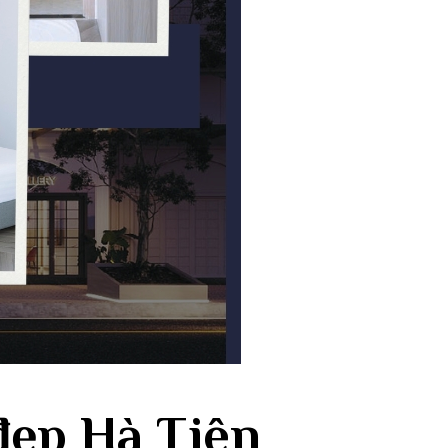
ng tin mới
 nhật
h viên để nhận
 đẹp Hà Tiên
 ưu đãi đặc biệt
.