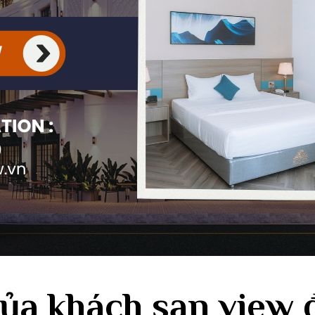
Đăng ký để nhận thô
nhất
tin tức và cập
Tham gia cùng hơn 3.000 thàn
 của khách sạn view
thông tin cập nhật hàng tuần và
chỉ có qua email