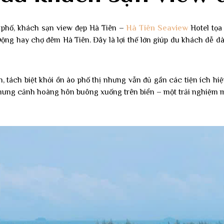
 phố, khách sạn view đẹp Hà Tiên –
Hà Tiên Seaview
Hotel tọa
ộng hay chợ đêm Hà Tiên. Đây là lợi thế lớn giúp du khách dễ d
Gửi ngay
, tách biệt khỏi ồn ào phố thị nhưng vẫn đủ gần các tiện ích hiệ
no, thanks
 khung cảnh hoàng hôn buông xuống trên biển – một trải nghiệm m