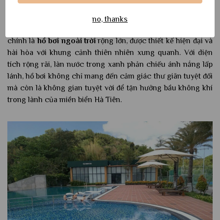
Một trong những điểm nhấn đặc biệt giúp
khách sạn 5 sao
no, thanks
Hà Tiên
này trở thành lựa chọn lý tưởng của du khách
chính là
hồ bơi ngoài trời
rộng lớn, được thiết kế hiện đại và
hài hòa với khung cảnh thiên nhiên xung quanh. Với diện
tích rộng rãi, làn nước trong xanh phản chiếu ánh nắng lấp
lánh, hồ bơi không chỉ mang đến cảm giác thư giãn tuyệt đối
mà còn là không gian tuyệt vời để tận hưởng bầu không khí
trong lành của miền biển Hà Tiên.