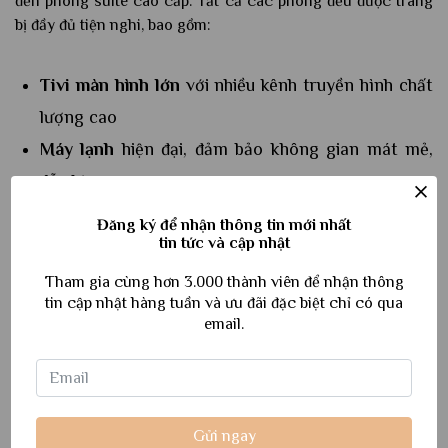
đến phòng suite cao cấp. Tất cả các phòng đều được trang
bị đầy đủ tiện nghi, bao gồm:
Tivi màn hình lớn
với nhiều kênh truyền hình chất
lượng cao
Máy lạnh
hiện đại, đảm bảo không gian mát mẻ,
dễ chịu
Phòng tắm riêng
với vòi sen, máy nước nóng tiện
Đăng ký để nhận thông tin mới nhất
tin tức và cập nhật
lợi
Ban công riêng
với tầm nhìn hướng biển hoặc
Tham gia cùng hơn 3.000 thành viên để nhận thông
tin cập nhật hàng tuần và ưu đãi đặc biệt chỉ có qua
phố thị
email.
Hồ bơi ngoài trời
tuyệt đẹp
Gửi ngay