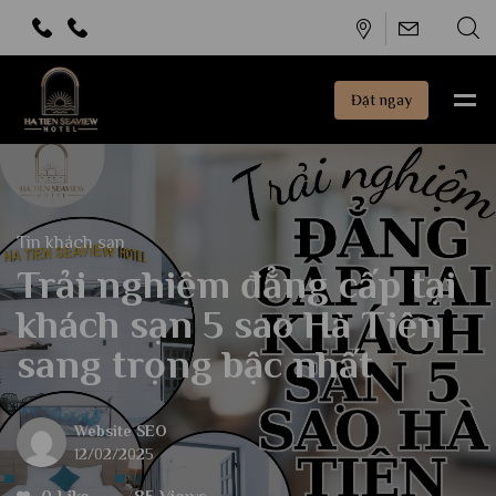
Đặt ngay
Tin khách sạn
Trải nghiệm đẳng cấp tại
khách sạn 5 sao Hà Tiên
sang trọng bậc nhất
Website SEO
12/02/2025