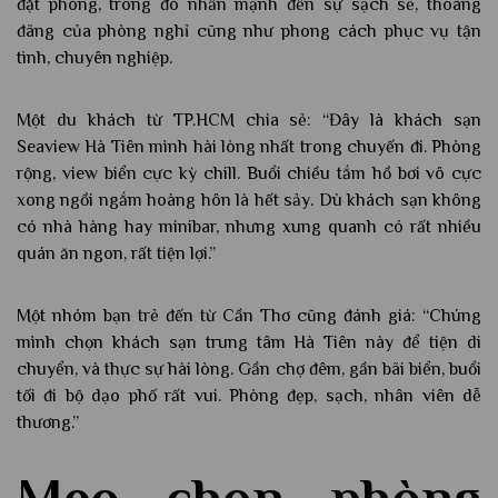
đặt phòng, trong đó nhấn mạnh đến sự sạch sẽ, thoáng
đãng của phòng nghỉ cũng như phong cách phục vụ tận
tình, chuyên nghiệp.
Một du khách từ TP.HCM chia sẻ: “Đây là khách sạn
Seaview Hà Tiên mình hài lòng nhất trong chuyến đi. Phòng
rộng, view biển cực kỳ chill. Buổi chiều tắm hồ bơi vô cực
xong ngồi ngắm hoàng hôn là hết sảy. Dù khách sạn không
có nhà hàng hay minibar, nhưng xung quanh có rất nhiều
quán ăn ngon, rất tiện lợi.”
Một nhóm bạn trẻ đến từ Cần Thơ cũng đánh giá: “Chúng
mình chọn khách sạn trung tâm Hà Tiên này để tiện di
chuyển, và thực sự hài lòng. Gần chợ đêm, gần bãi biển, buổi
tối đi bộ dạo phố rất vui. Phòng đẹp, sạch, nhân viên dễ
thương.”