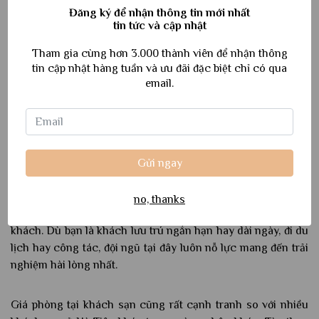
Đăng ký để nhận thông tin mới nhất
tin tức và cập nhật
Tham gia cùng hơn 3.000 thành viên để nhận thông
tin cập nhật hàng tuần và ưu đãi đặc biệt chỉ có qua
email.
Gửi ngay
Ngoài tiện nghi hiện đại và vị trí thuận lợi, Hà Tiên Seaview
Hotel còn ghi điểm nhờ vào đội ngũ nhân viên thân thiện,
no, thanks
chuyên nghiệp, luôn sẵn sàng hỗ trợ mọi yêu cầu của
khách. Dù bạn là khách lưu trú ngắn hạn hay dài ngày, đi du
lịch hay công tác, đội ngũ tại đây luôn nỗ lực mang đến trải
nghiệm hài lòng nhất.
Giá phòng tại khách sạn cũng rất cạnh tranh so với nhiều