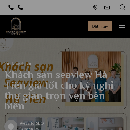
Đặt ngay
Tin khách sạn
Khách sạn seaview Hà
Tiên giá tốt cho kỳ nghỉ
thư giãn trọn vẹn bên
biển
Website SEO
19/01/2026