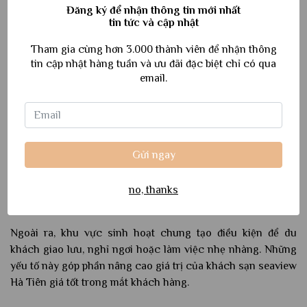
Đăng ký để nhận thông tin mới nhất
tin tức và cập nhật
Tham gia cùng hơn 3.000 thành viên để nhận thông
tin cập nhật hàng tuần và ưu đãi đặc biệt chỉ có qua
email.
Hồ bơi tại khách sạn được bố trí trong khuôn viên thoáng
Gửi ngay
đãng, là nơi lý tưởng để thư giãn sau một ngày tham quan.
Không gian xung quanh được giữ gìn sạch sẽ, phù hợp cho
no, thanks
cả người lớn và trẻ em.
Ngoài ra, khu vực sinh hoạt chung tạo điều kiện để du
khách giao lưu, nghỉ ngơi hoặc làm việc nhẹ nhàng. Những
yếu tố này góp phần nâng cao giá trị của khách sạn seaview
Hà Tiên giá tốt trong mắt khách hàng.