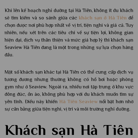
Khi lên kế hoạch nghỉ dưỡng tại Hà Tiên, không ít du khách
sẽ tìm kiếm và so sánh giữa các
khách sạn ở Hà Tiên
để
chọn được nơi phù hợp nhất về vị trí, tiện nghi và giá cả. Tuy
nhiên, nếu xét trên các tiêu chí về sự tiện lợi, không gian
hiện đại, dịch vụ thân thiện và mức giá hợp lý thì khách sạn
Seaview Hà Tiên đang là một trong những sự lựa chọn hàng
đầu.
Một số khách sạn khác tại Hà Tiên có thể cung cấp dịch vụ
tương đương nhưng thường không có hồ bơi hoặc phòng
gym như ở Seaview. Ngoài ra, nhiều nơi tập trung ở khu vực
đông đúc, ồn ào, không phù hợp với du khách muốn tìm sự
yên tĩnh. Điều này khiến
Hà Tiên Seaview
nổi bật hơn nhờ
sự cân bằng giữa tiện nghi, vị trí và môi trường nghỉ dưỡng.
Khách sạn Hà Tiên