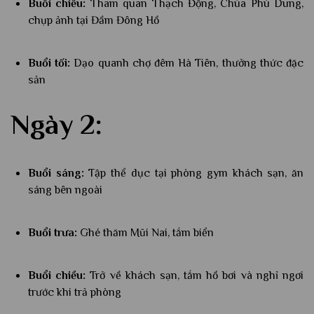
Buổi chiều:
Tham quan Thạch Động, Chùa Phù Dung,
chụp ảnh tại Đầm Đông Hồ
Buổi tối:
Dạo quanh chợ đêm Hà Tiên, thưởng thức đặc
sản
Ngày 2:
Buổi sáng:
Tập thể dục tại phòng gym khách sạn, ăn
sáng bên ngoài
Buổi trưa:
Ghé thăm Mũi Nai, tắm biển
Buổi chiều:
Trở về khách sạn, tắm hồ bơi và nghỉ ngơi
trước khi trả phòng