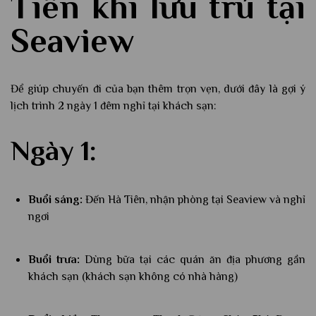
Tiên khi lưu trú tại
Seaview
Để giúp chuyến đi của bạn thêm trọn vẹn, dưới đây là gợi ý
lịch trình 2 ngày 1 đêm nghỉ tại khách sạn:
Ngày 1:
Buổi sáng:
Đến Hà Tiên, nhận phòng tại Seaview và nghỉ
ngơi
Buổi trưa:
Dùng bữa tại các quán ăn địa phương gần
khách sạn (khách sạn không có nhà hàng)