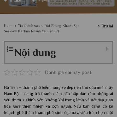
0 Like
44 Views
Home
Tin khách sạn
Đặt Phòng Khách Sạn
Trở lại
Seaview Hà Tiên Nhanh Và Tiện Lợi
Nội dung
Đánh giá cái này post
Hà Tiên – thành phố biển mang vẻ đẹp nên thơ của miền Tây
Nam Bộ – đang trở thành điểm đến hấp dẫn cho những ai
yêu thích sự bình yên, không khí trong lành và nét đẹp giao
hòa giữa thiên nhiên và con người. Nếu bạn đang có kế
hoạch ghé thăm thành phố xinh đẹp này, việc lựa chọn một