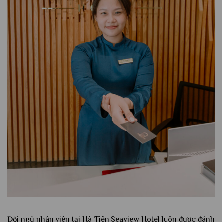
Đội ngũ nhân viên tại Hà Tiên Seaview Hotel luôn được đánh