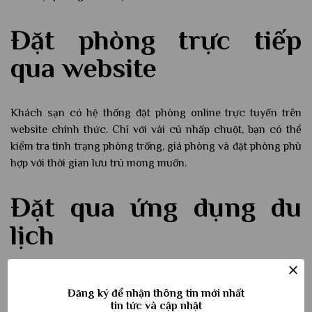
Đặt phòng trực tiếp
qua website
Khách sạn có hệ thống đặt phòng online trực tuyến trên
website chính thức. Chỉ với vài cú nhấp chuột, bạn có thể
kiểm tra tình trạng phòng trống, giá phòng và đặt phòng phù
hợp với thời gian lưu trú mong muốn.
Đặt qua ứng dụng du
lịch
Hiện nay, khách sạn cũng được liên kết với nhiều nền tảng
Đăng ký để nhận thông tin mới nhất
đặt phòng như Traveloka, Agoda, Booking.com… Việc đặt
tin tức và cập nhật