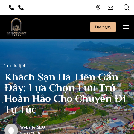
Đặt ngay
Tin du lịch
Khách Sạn Hà Tiên Gần
Đây: Lựa Chọn Lưu Trú
Hoàn Hảo Cho Chuyến Đi
Tự Túc
Website SEO
10/05/2026