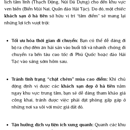
lịch tâm linh (Thạch Động, Núi Đá Dựng) cho đến khu vực
ven biển (Biển Mũi Nai, Quần đảo Hải Tặc). Do đó, một chiếc
khách sạn ở hà tiên
sở hữu vị trí “tâm điểm” sẽ mang lại
những lợi ích vượt trội:
Tối ưu hóa thời gian di chuyển:
Bạn có thể dễ dàng đi
bộ ra chợ đêm ăn hải sản vào buổi tối và nhanh chóng di
chuyển ra bến tàu cao tốc đi Phú Quốc hoặc đảo Hải
Tặc vào sáng sớm hôm sau.
Tránh tình trạng “chặt chém” mùa cao điểm:
Khi chủ
động định vị được các
khách sạn đẹp ở hà tiên
nằm
ngay khu vực trung tâm, bạn sẽ dễ dàng tham khảo giá
công khai, tránh được việc phải đặt phòng gấp gáp ở
những nơi xa xôi với mức giá đắt đỏ.
Tận hưởng dịch vụ tiện ích xung quanh:
Quanh các khu