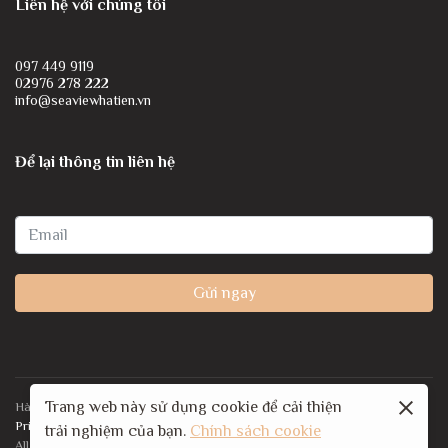
Liên hệ với chúng tôi
097 449 9119
02976 278 222
info@seaviewhatien.vn
Để lại thông tin liên hệ
Gửi ngay
Trang web này sử dụng cookie để cải thiện
Hà Tiên Seaview Hotel © 2024 Developed by 123Website
Privacy policy
Site map
trải nghiệm của bạn.
Chính sách cookie
All Rights Reserved.