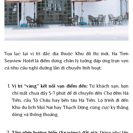
Tọa lạc tại vị trí đắc địa thuộc Khu đô thị mới, Ha Tien
Seaview Hotel là điểm dừng chân lý tưởng đáp ứng trọn vẹn
cả nhu cầu nghỉ dưỡng lẫn di chuyển linh hoạt:
Vị trí “vàng” kết nối vạn điểm đến:
Từ khách sạn, bạn
chỉ mất chưa đầy 5-7 phút để di chuyển đến Chợ đêm Hà
Đăng ký để nhận thông tin mới nhất
Tiên, cầu Tô Châu hay bến tàu Hà Tiên. Lộ trình đi đến
tin tức và cập nhật
Khu du lịch Mũi Nai hay Thạch Động cũng cực kỳ thẳng
dòng và thông thoáng.
Tham gia cùng hơn 3.000 thành viên để nhận thông
tin cập nhật hàng tuần và ưu đãi đặc biệt chỉ có qua
email.
Tầm nhìn hướng biển (Seaview) đắt giá:
Đúng như tên