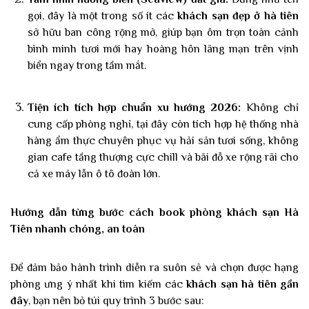
gọi, đây là một trong số ít các
khách sạn đẹp ở hà tiên
sở hữu ban công rộng mở, giúp bạn ôm trọn toàn cảnh
bình minh tươi mới hay hoàng hôn lãng mạn trên vịnh
biển ngay trong tầm mắt.
Gửi ngay
no, thanks
Tiện ích tích hợp chuẩn xu hướng 2026:
Không chỉ
cung cấp phòng nghỉ, tại đây còn tích hợp hệ thống nhà
hàng ẩm thực chuyên phục vụ hải sản tươi sống, không
gian cafe tầng thượng cực chill và bãi đỗ xe rộng rãi cho
cả xe máy lẫn ô tô đoàn lớn.
Hướng dẫn từng bước cách book phòng khách sạn Hà
Tiên nhanh chóng, an toàn
Để đảm bảo hành trình diễn ra suôn sẻ và chọn được hạng
phòng ưng ý nhất khi tìm kiếm các
khách sạn hà tiên gần
đây
, bạn nên bỏ túi quy trình 3 bước sau: