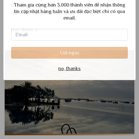
Tham gia cùng hơn 3.000 thành viên để nhận thông
không gian nghỉ dưỡng tuyệt vời tại Hà Tiên Seaview
tin cập nhật hàng tuần và ưu đãi đặc biệt chỉ có qua
Hotel. Để chuyến đi của bạn...
email.
Đọc thêm
Gửi ngay
no, thanks