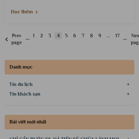
Đọc thêm
Prev
1
2
3
4
5
6
7
8
9
…
17
Nex
page
pag
Danh mục
Tin du lịch
Tin khách sạn
Bài viết mới nhất