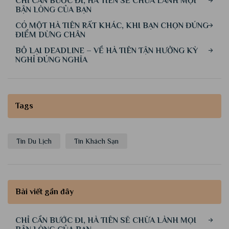
CHỈ CẦN BƯỚC ĐI, HÀ TIÊN SẼ CHỮA LÀNH MỌI
BẬN LÒNG CỦA BẠN
CÓ MỘT HÀ TIÊN RẤT KHÁC, KHI BẠN CHỌN ĐÚNG
ĐIỂM DỪNG CHÂN
BỎ LẠI DEADLINE – VỀ HÀ TIÊN TẬN HƯỞNG KỲ
NGHỈ ĐÚNG NGHĨA
Tags
Tin Du Lịch
Tin Khách Sạn
Bài viết gần đây
CHỈ CẦN BƯỚC ĐI, HÀ TIÊN SẼ CHỮA LÀNH MỌI