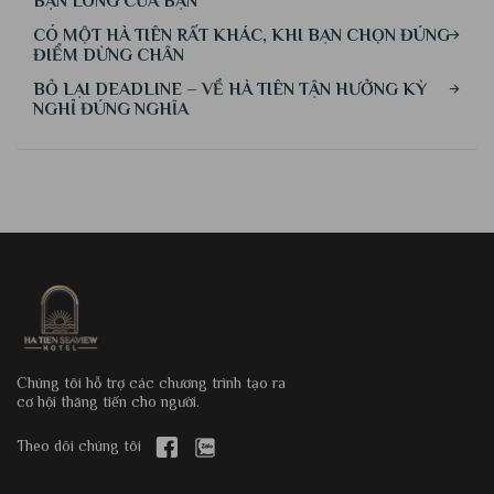
BẬN LÒNG CỦA BẠN
CÓ MỘT HÀ TIÊN RẤT KHÁC, KHI BẠN CHỌN ĐÚNG
ĐIỂM DỪNG CHÂN
BỎ LẠI DEADLINE – VỀ HÀ TIÊN TẬN HƯỞNG KỲ
NGHỈ ĐÚNG NGHĨA
Chúng tôi hỗ trợ các chương trình tạo ra
cơ hội thăng tiến cho người.
Theo dõi chúng tôi