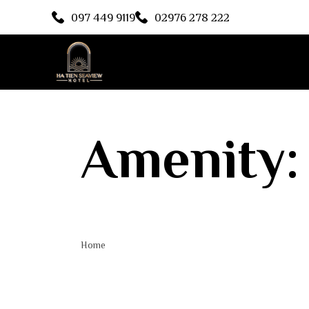
097 449 9119
02976 278 222
Amenity
Home