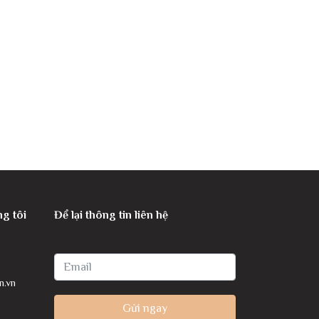
ng tôi
Để lại thông tin liên hệ
n.vn
Gửi ngay