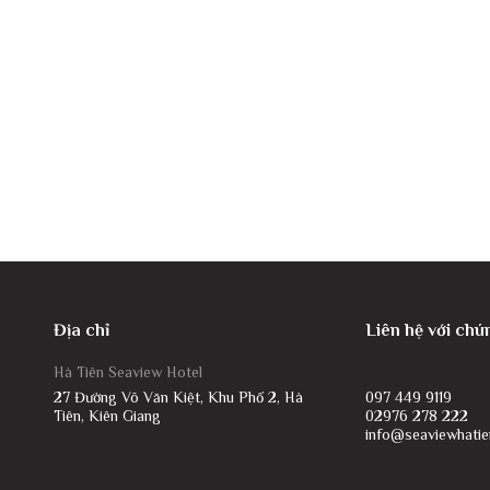
Địa chỉ
Liên hệ với chú
Hà Tiên Seaview Hotel
27 Đường Võ Văn Kiệt, Khu Phố 2, Hà
097 449 9119
Tiên, Kiên Giang
02976 278 222
info@seaviewhatie